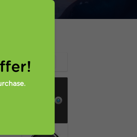
fer!
urchase.