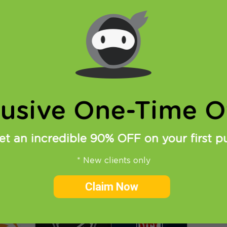
Список веб сайтов
Все страны
Все устройства
lusive One-Time Of
et an incredible 90% OFF on your first p
* New clients only
Claim Now