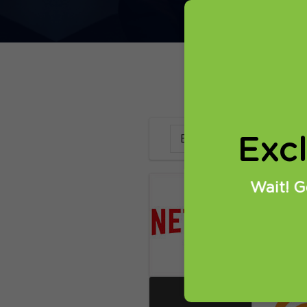
Все типы
Exc
Wait! G