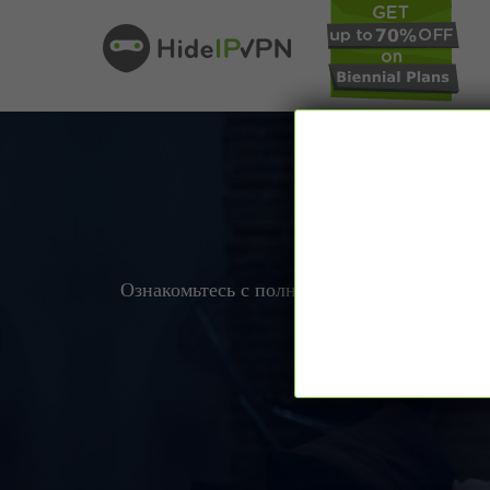
Раз
Ознакомьтесь с полным списком разблоки
Более 200 разблокир