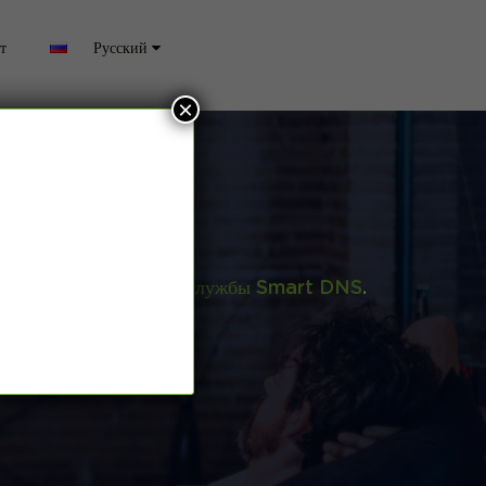
т
Русский
×
айты
ступ с помощью нашей
службы Smart DNS
.
ии, Канады и Польши.