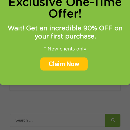
Exclusive One-Time
Published by
octavian
at
18.01.2024
Offer!
Список разблокированных
Wait! Get an incredible 90% OFF on
веб сайтов
your first purchase.
Read more
* New clients only
Claim Now