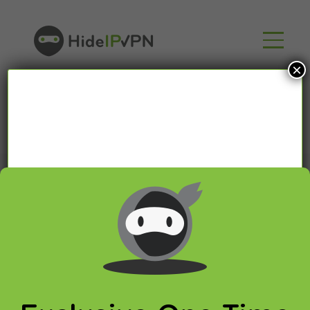
×
1 results found
for: popcorn