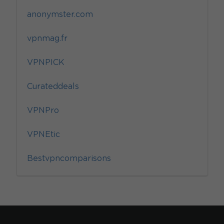
anonymster.com
vpnmag.fr
VPNPICK
Curateddeals
VPNPro
VPNEtic
Bestvpncomparisons