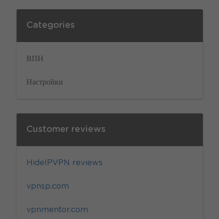
Categories
ВПН
Настройки
Customer reviews
HideIPVPN reviews
vpnsp.com
vpnmentor.com