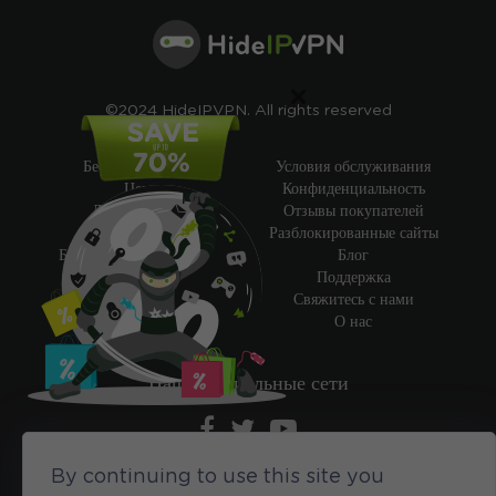
×
©2024 HideIPVPN. All rights reserved
Бесплатный VPN
Условия обслуживания
Цены
Конфиденциальность
Дешевый VPN
Отзывы покупателей
Пробный VPN
Разблокированные сайты
Бесплатный Smart DNS
Блог
Возможности
Поддержка
Мой IP-адрес
Свяжитесь с нами
Академия VPN
О нас
Наши социальные сети
By continuing to use this site you