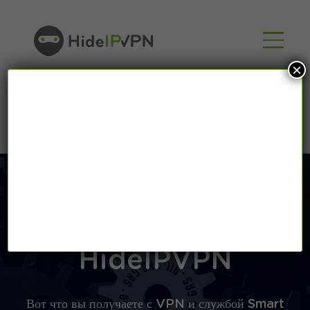
×
Возможности
HideIPVPN
Вот что вы получаете с VPN и службой Smart