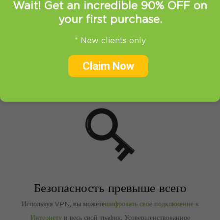
Wait! Get an incredible 90% OFF on
100% конфиденциальность
your first purchase.
Наши
VPN-серверы
подобны плащу анонимности,
скрывающему ваш реальный IP-адрес. Вы можете сохранить
* New clients only
конфиденциальность своей деятельности, местоположения и
Claim Now
личности, поскольку VPN создает безопасный туннель между
вашим компьютером и Интернетом.
Безопасность превыше всего
Используя VPN, вы можете
шифровать свое подключение к
Интернету
и весь свой трафик. Усовершенствованное