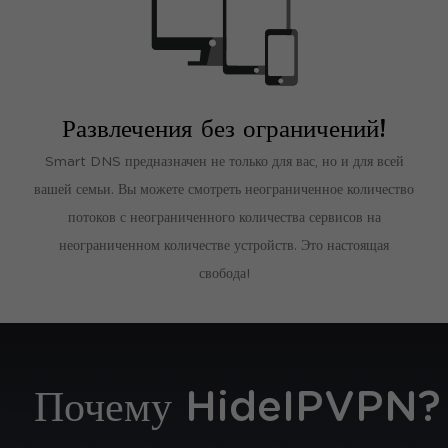
Развлечения без ограничений!
Smart DNS предназначен не только для вас, но и для всей
вашей семьи. Вы можете смотреть неограниченное количество
потоков с неограниченного количества сервисов на
неограниченном количестве устройств. Это настоящая
свобода!
Поддержка клиентов 24/7/365
Если у Вас возникнет вопрос о нашем сервисе, мы с
радостью поможем Вам в любое время, потому что
Почему HideIPVPN?
мы любим своих клиентов.