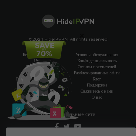
×
©2024 HideIPVPN. All rights reserved
Бесплатный VPN
Условия обслуживания
Цены
Конфиденциальность
Дешевый VPN
Отзывы покупателей
Пробный VPN
Разблокированные сайты
Бесплатный Smart DNS
Блог
Возможности
Поддержка
Мой IP-адрес
Свяжитесь с нами
Академия VPN
О нас
Наши социальные сети